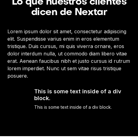
Lo que nuestros clientes
dicen de Nextar
Lorem ipsum dolor sit amet, consectetur adipiscing
Lor
elit. Suspendisse varius enim in eros elementum
eli
tristique. Duis cursus, mi quis viverra ornare, eros
tri
dolor interdum nulla, ut commodo diam libero vitae
dol
erat. Aenean faucibus nibh et justo cursus id rutrum
era
lorem imperdiet. Nunc ut sem vitae risus tristique
lor
posuere.
po
This is some text inside of a div
block.
This is some text inside of a div block.